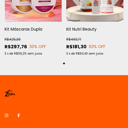
Kit Máscaras Dupla
Kit Nutri Beauty
R$425,38
R$483,71
R$297,76
R$181,30
30
% OFF
63
% OFF
3
x
de
R$99,25
sem juros
3
x
de
R$60,43
sem juros