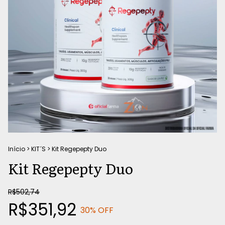
Início
>
KIT´S
>
Kit Regepepty Duo
Kit Regepepty Duo
R$502,74
R$351,92
30
% OFF